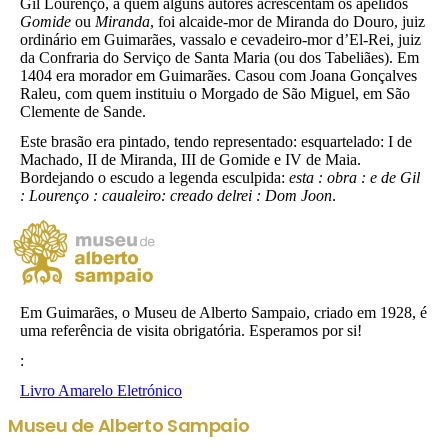
Gil Lourenço, a quem alguns autores acrescentam os apelidos
Gomide
ou
Miranda
, foi alcaide-mor de Miranda do Douro, juiz
ordinário em Guimarães, vassalo e cevadeiro-mor d’El-Rei, juiz
da Confraria do Serviço de Santa Maria (ou dos Tabeliães). Em
1404 era morador em Guimarães. Casou com Joana Gonçalves
Raleu, com quem instituiu o Morgado de São Miguel, em São
Clemente de Sande.
Este brasão era pintado, tendo representado: esquartelado: I de
Machado, II de Miranda, III de Gomide e IV de Maia.
Bordejando o escudo a legenda esculpida:
esta : obra : e de Gil
: Lourenço : caualeiro: creado delrei : Dom Joon
.
Em Guimarães, o Museu de Alberto Sampaio, criado em 1928, é
uma referência de visita obrigatória. Esperamos por si!
:
Livro Amarelo Eletrónico
Museu de Alberto Sampaio