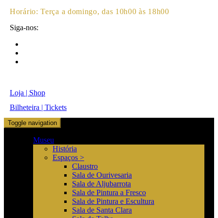
Horário:
Terça a domingo, das 10h00 às 18h00
Siga-nos:
Loja | Shop
Bilheteira | Tickets
Toggle navigation
Museu
História
Espaços >
Claustro
Sala de Ourivesaria
Sala de Aljubarrota
Sala de Pintura a Fresco
Sala de Pintura e Escultura
Sala de Santa Clara