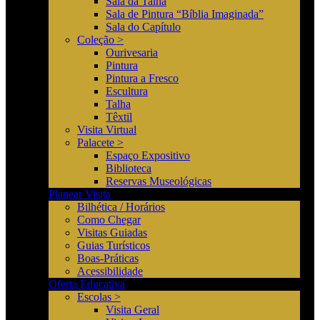
Sala da Talha
Sala de Pintura “Bíblia Imaginada”
Sala do Capítulo
Coleção >
Ourivesaria
Pintura
Pintura a Fresco
Escultura
Talha
Têxtil
Visita Virtual
Palacete >
Espaço Expositivo
Biblioteca
Reservas Museológicas
Planear Visita
Bilhética / Horários
Como Chegar
Visitas Guiadas
Guias Turísticos
Boas-Práticas
Acessibilidade
Oferta Educativa
Escolas >
Visita Geral