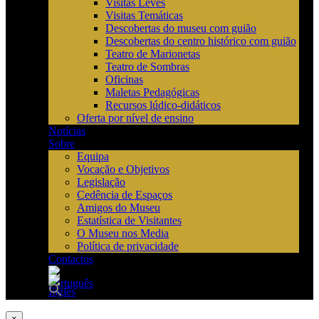
Visitas Leves
Visitas Temáticas
Descobertas do museu com guião
Descobertas do centro histórico com guião
Teatro de Marionetas
Teatro de Sombras
Oficinas
Maletas Pedagógicas
Recursos lúdico-didáticos
Oferta por nível de ensino
Notícias
Sobre
Equipa
Vocação e Objetivos
Legislação
Cedência de Espaços
Amigos do Museu
Estatística de Visitantes
O Museu nos Media
Política de privacidade
Contactos
×