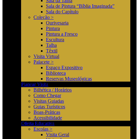
Sala da Talha
Sala de Pintura “Bíblia Imaginada”
Sala do Capítulo
Coleção >
Ourivesaria
Pintura
Pintura a Fresco
Escultura
Talha
Têxtil
Visita Virtual
Palacete >
Espaço Expositivo
Biblioteca
Reservas Museológicas
Planear Visita
Bilhética / Horários
Como Chegar
Visitas Guiadas
Guias Turísticos
Boas-Práticas
Acessibilidade
Oferta Educativa
Escolas >
Visita Geral