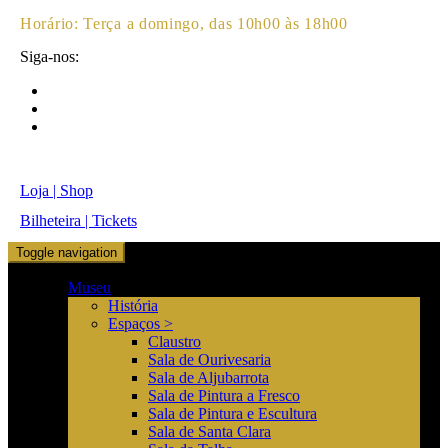
Horário:
Terça a domingo, das 10h00 às 18h00
Siga-nos:
Loja | Shop
Bilheteira | Tickets
Toggle navigation
Museu
História
Espaços >
Claustro
Sala de Ourivesaria
Sala de Aljubarrota
Sala de Pintura a Fresco
Sala de Pintura e Escultura
Sala de Santa Clara