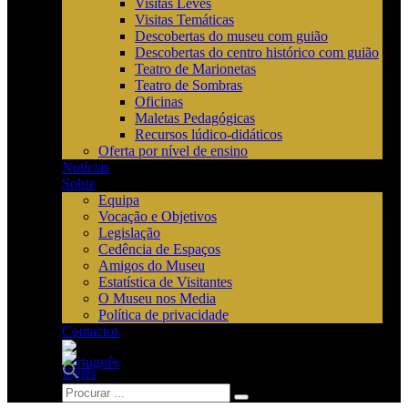
Visitas Leves
Visitas Temáticas
Descobertas do museu com guião
Descobertas do centro histórico com guião
Teatro de Marionetas
Teatro de Sombras
Oficinas
Maletas Pedagógicas
Recursos lúdico-didáticos
Oferta por nível de ensino
Notícias
Sobre
Equipa
Vocação e Objetivos
Legislação
Cedência de Espaços
Amigos do Museu
Estatística de Visitantes
O Museu nos Media
Política de privacidade
Contactos