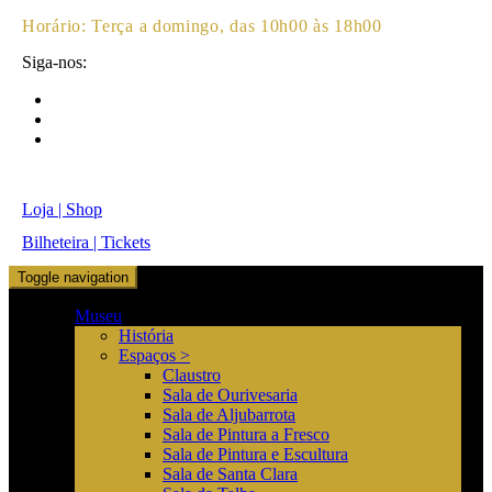
Horário:
Terça a domingo, das 10h00 às 18h00
Siga-nos:
Loja | Shop
Bilheteira | Tickets
Toggle navigation
Museu
História
Espaços >
Claustro
Sala de Ourivesaria
Sala de Aljubarrota
Sala de Pintura a Fresco
Sala de Pintura e Escultura
Sala de Santa Clara