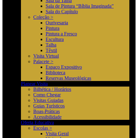
Sala da Talha
Sala de Pintura “Bíblia Imaginada”
Sala do Capítulo
Coleção >
Ourivesaria
Pintura
Pintura a Fresco
Escultura
Talha
Têxtil
Visita Virtual
Palacete >
Espaço Expositivo
Biblioteca
Reservas Museológicas
Planear Visita
Bilhética / Horários
Como Chegar
Visitas Guiadas
Guias Turísticos
Boas-Práticas
Acessibilidade
Oferta Educativa
Escolas >
Visita Geral