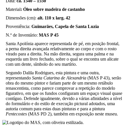
Data:
ca. 1540 – 1550
Material
: Óleo sobre madeira de castanho
Dimensões (cm):
alt.
110 x larg. 42
Proveniência:
Guimarães, Capela de Santa Luzia
N.º de Inventário:
MAS P 45
Santa Apolónia aparece representada de pé, em posição frontal,
a perna direita avançada relativamente ao corpo e com o rosto
virado para a direita. Na mão direita, segura uma palma e na
esquerda um livro fechado, sobre o qual se encontra um alicate
com um dente, símbolo do seu martírio.
Segundo Dalila Rodrigues, esta pintura e uma outra,
representando
Santa Catarina de Alexandria
(MAS P 43), serão
obra do mesmo pintor e fariam parte de um mesmo retábulo
renascentista, como parece comprovar a repetição do modelo
figurativo, em que os fundos configuram um espaço visual quase
contíguo. Defende igualmente, devido a várias afinidades a nível
do formulário e do estilo de execução pictural adotados, uma
autoria comum para estas duas pinturas e para a pintura
Pentecostes
(MAS PD 2), também em exposição neste museu.