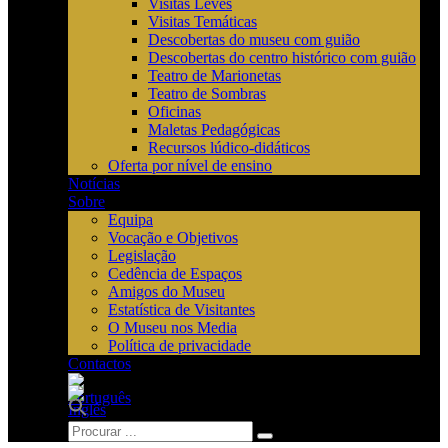
Visitas Leves
Visitas Temáticas
Descobertas do museu com guião
Descobertas do centro histórico com guião
Teatro de Marionetas
Teatro de Sombras
Oficinas
Maletas Pedagógicas
Recursos lúdico-didáticos
Oferta por nível de ensino
Notícias
Sobre
Equipa
Vocação e Objetivos
Legislação
Cedência de Espaços
Amigos do Museu
Estatística de Visitantes
O Museu nos Media
Política de privacidade
Contactos