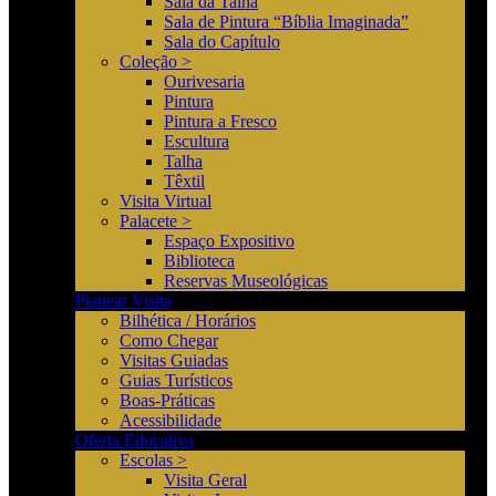
Sala da Talha
Sala de Pintura “Bíblia Imaginada”
Sala do Capítulo
Coleção >
Ourivesaria
Pintura
Pintura a Fresco
Escultura
Talha
Têxtil
Visita Virtual
Palacete >
Espaço Expositivo
Biblioteca
Reservas Museológicas
Planear Visita
Bilhética / Horários
Como Chegar
Visitas Guiadas
Guias Turísticos
Boas-Práticas
Acessibilidade
Oferta Educativa
Escolas >
Visita Geral