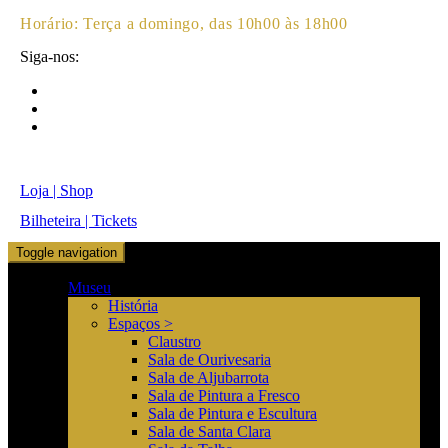
Horário:
Terça a domingo, das 10h00 às 18h00
Siga-nos:
Loja | Shop
Bilheteira | Tickets
Toggle navigation
Museu
História
Espaços >
Claustro
Sala de Ourivesaria
Sala de Aljubarrota
Sala de Pintura a Fresco
Sala de Pintura e Escultura
Sala de Santa Clara