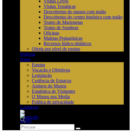
Visitas Leves
Visitas Temáticas
Descobertas do museu com guião
Descobertas do centro histórico com guião
Teatro de Marionetas
Teatro de Sombras
Oficinas
Maletas Pedagógicas
Recursos lúdico-didáticos
Oferta por nível de ensino
Notícias
Sobre
Equipa
Vocação e Objetivos
Legislação
Cedência de Espaços
Amigos do Museu
Estatística de Visitantes
O Museu nos Media
Política de privacidade
Contactos