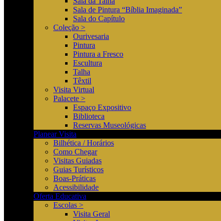
Sala da Talha
Sala de Pintura “Bíblia Imaginada”
Sala do Capítulo
Coleção >
Ourivesaria
Pintura
Pintura a Fresco
Escultura
Talha
Têxtil
Visita Virtual
Palacete >
Espaço Expositivo
Biblioteca
Reservas Museológicas
Planear Visita
Bilhética / Horários
Como Chegar
Visitas Guiadas
Guias Turísticos
Boas-Práticas
Acessibilidade
Oferta Educativa
Escolas >
Visita Geral