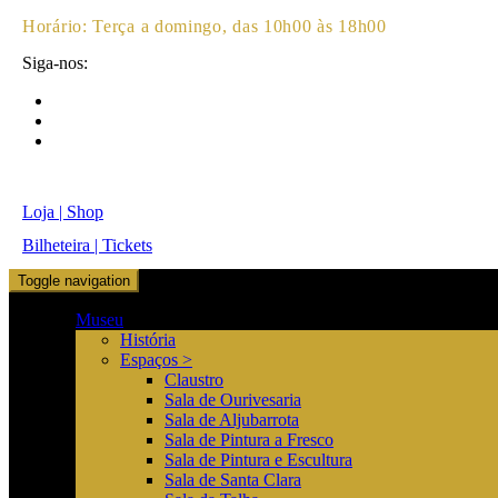
Horário:
Terça a domingo, das 10h00 às 18h00
Siga-nos:
Loja | Shop
Bilheteira | Tickets
Toggle navigation
Museu
História
Espaços >
Claustro
Sala de Ourivesaria
Sala de Aljubarrota
Sala de Pintura a Fresco
Sala de Pintura e Escultura
Sala de Santa Clara