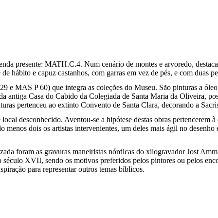
genda presente: MATH.C.4. Num cenário de montes e arvoredo, destacam-s
e de hábito e capuz castanhos, com garras em vez de pés, e com duas pe
 e MAS P 60) que integra as coleções do Museu. São pinturas a óleo s
a antiga Casa do Cabido da Colegiada de Santa Maria da Oliveira, pos
turas pertenceu ao extinto Convento de Santa Clara, decorando a Sacris
tre local desconhecido. Aventou-se a hipótese destas obras pertencerem
pelo menos dois os artistas intervenientes, um deles mais ágil no desenh
ilizada foram as gravuras maneiristas nórdicas do xilogravador Jost A
século XVII, sendo os motivos preferidos pelos pintores ou pelos enco
spiração para representar outros temas bíblicos.