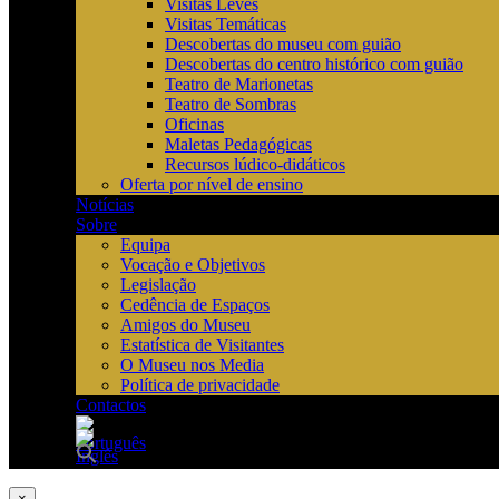
Visitas Leves
Visitas Temáticas
Descobertas do museu com guião
Descobertas do centro histórico com guião
Teatro de Marionetas
Teatro de Sombras
Oficinas
Maletas Pedagógicas
Recursos lúdico-didáticos
Oferta por nível de ensino
Notícias
Sobre
Equipa
Vocação e Objetivos
Legislação
Cedência de Espaços
Amigos do Museu
Estatística de Visitantes
O Museu nos Media
Política de privacidade
Contactos
×