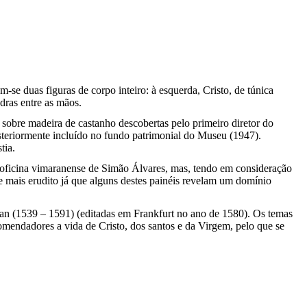
e duas figuras de corpo inteiro: à esquerda, Cristo, de túnica
dras entre as mãos.
obre madeira de castanho descobertas pelo primeiro diretor do
teriormente incluído no fundo patrimonial do Museu (1947).
tia.
 à oficina vimaranense de Simão Álvares, mas, tendo em consideração
o e mais erudito já que alguns destes painéis revelam um domínio
mman (1539 – 1591) (editadas em Frankfurt no ano de 1580). Os temas
mendadores a vida de Cristo, dos santos e da Virgem, pelo que se