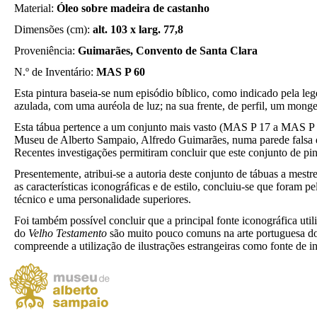
Material:
Óleo sobre madeira de castanho
Dimensões (cm):
alt. 103 x larg. 77,8
Proveniência:
Guimarães, Convento de Santa Clara
N.º de Inventário:
MAS P 60
Esta pintura baseia-se num episódio bíblico, como indicado pela le
azulada, com uma auréola de luz; na sua frente, de perfil, um mong
Esta tábua pertence a um conjunto mais vasto (MAS P 17 a MAS P 29
Museu de Alberto Sampaio, Alfredo Guimarães, numa parede falsa d
Recentes investigações permitiram concluir que este conjunto de pin
Presentemente, atribui-se a autoria deste conjunto de tábuas a mes
as características iconográficas e de estilo, concluiu-se que foram 
técnico e uma personalidade superiores.
Foi também possível concluir que a principal fonte iconográfica ut
do
Velho Testamento
são muito pouco comuns na arte portuguesa do 
compreende a utilização de ilustrações estrangeiras como fonte de in